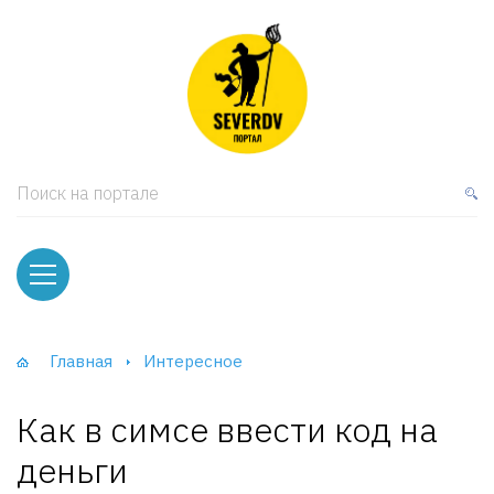
кая мебель
ки и Стеллажи
лы
Поиск на портале
вати
оды и тумбы
ваны
Главная
Интересное
фы и Шкафы-Купе
Как в симсе ввести код на
деньги