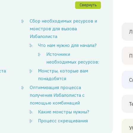
Свернуть
Сбор необходимых ресурсов и
монстров для вызова
Л
Избалолиста
Что нам нужно для начала?
Источники
П
необходимых ресурсов:
ста
Монстры, которые вам
понадобятся
С
Оптимизация процесса
получения Избалолиста с
помощью комбинаций
Т
Какие монстры нужны?
Процесс скрещивания
У