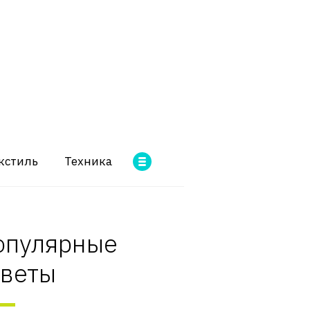
кстиль
Техника
опулярные
оветы