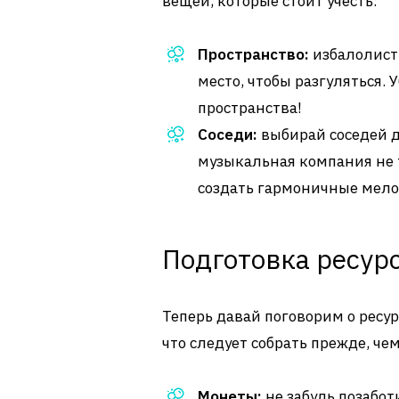
вещей, которые стоит учесть:
Пространство:
избалолист 
место, чтобы разгуляться. 
пространства!
Соседи:
выбирай соседей д
музыкальная компания не 
создать гармоничные мело
Подготовка ресур
Теперь давай поговорим о ресур
что следует собрать прежде, че
Монеты:
не забудь позабот