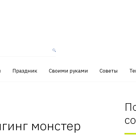
я
Праздник
Своими руками
Советы
Те
П
с
нгинг монстер