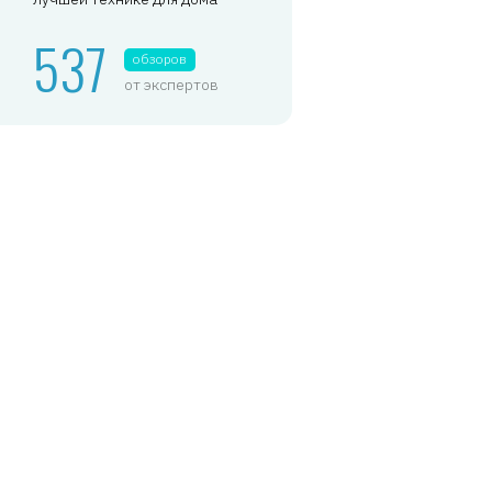
537
обзоров
от экспертов