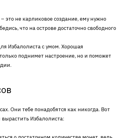
– это не карликовое создание, ему нужно
Убедись, что на острове достаточно свободного
ля Избалолиста с умом. Хорошая
только поднимет настроение, но и поможет
дии.
сов
сах. Они тебе понадобятся как никогда. Вот
м вырастить Избалолиста:
иться о достаточном количестве монет, ведь