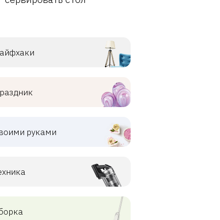
айфхаки
раздник
воими руками
ехника
борка