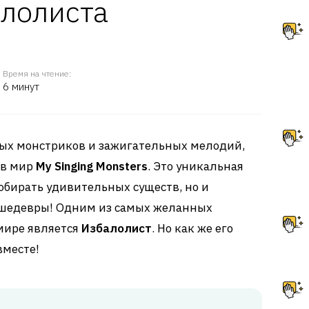
алолиста
Время на чтение:
6 минут
ых монстриков и зажигательных мелодий,
 в мир
My Singing Monsters
. Это уникальная
собирать удивительных существ, но и
 шедевры! Одним из самых желанных
мире является
Избалолист
. Но как же его
вместе!