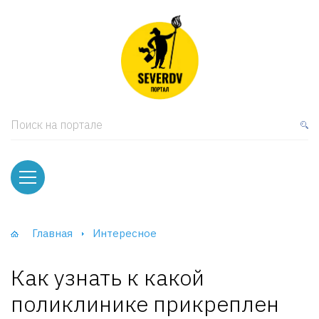
кая мебель
ки и Стеллажи
лы
Поиск на портале
вати
оды и тумбы
ваны
Главная
Интересное
фы и Шкафы-Купе
Как узнать к какой
поликлинике прикреплен