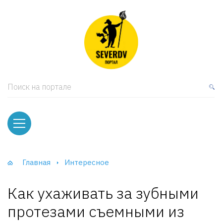
кая мебель
ки и Стеллажи
лы
Поиск на портале
вати
оды и тумбы
ваны
Главная
Интересное
фы и Шкафы-Купе
Как ухаживать за зубными
протезами съемными из