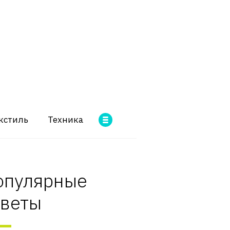
кстиль
Техника
опулярные
оветы