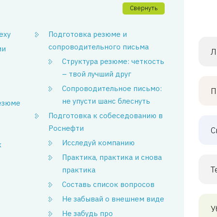
Свернуть
еху
Подготовка резюме и
сопроводительного письма
ии
Л
Структура резюме: четкость
– твой лучший друг
Сопроводительное письмо:
П
не упусти шанс блеснуть
резюме
Подготовка к собеседованию в
Роснефти
С
Исследуй компанию
к
Практика, практика и снова
Т
практика
Составь список вопросов
Не забывай о внешнем виде
У
Не забудь про