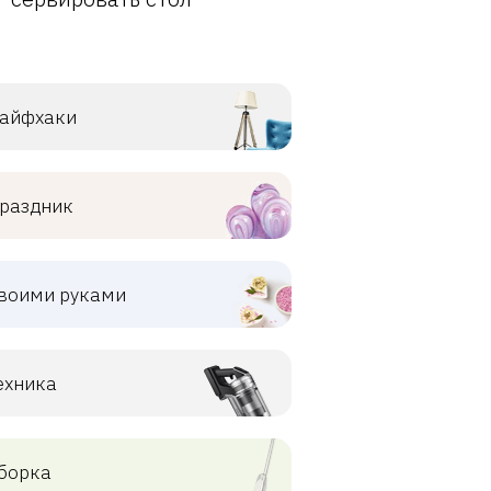
айфхаки
раздник
воими руками
ехника
борка