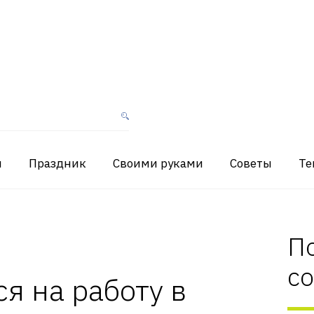
я
Праздник
Своими руками
Советы
Те
П
с
я на работу в