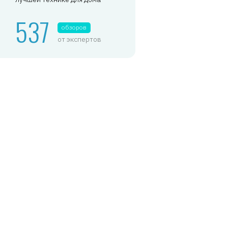
537
обзоров
от экспертов