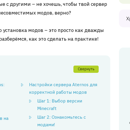
 с другими – не хочешь, чтобы твой сервер
несовместимых модов, верно?
Х
о установка модов – это просто как дважды
разберёмся, как это сделать на практике!
Свернуть
s:
Настройки сервера Aternos для
б
корректной работы модов
Шаг 1: Выбор версии
Minecraft
Шаг 2: Ознакомьтесь с
в на
модами!