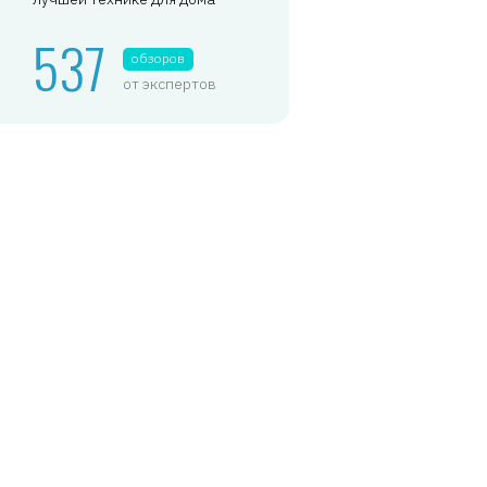
537
обзоров
от экспертов