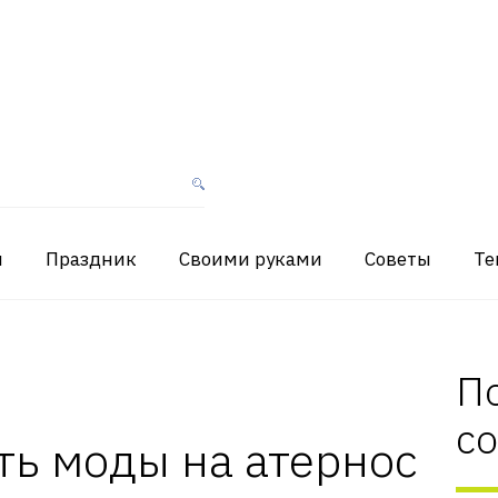
я
Праздник
Своими руками
Советы
Те
П
с
ть моды на атернос