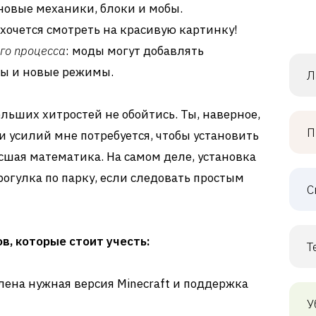
 новые механики, блоки и мобы.
 хочется смотреть на красивую картинку!
го процесса
: моды могут добавлять
сы и новые режимы.
Л
больших хитростей не обойтись. Ты, наверное,
П
и усилий мне потребуется, чтобы установить
ысшая математика. На самом деле, установка
прогулка по парку, если следовать простым
С
в, которые стоит учесть:
Т
влена нужная версия Minecraft и поддержка
У