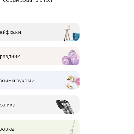
айфхаки
раздник
воими руками
ехника
борка