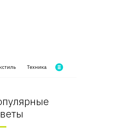
кстиль
Техника
опулярные
оветы