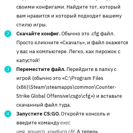
своими конфигами. Найдите тот, который
вам нравится и который подходит вашему
стилю игры.
Скачайте конфиг.
Обычно это .cfg файл.
Просто кликните «Скачать», и файл окажется
у вас на компьютере. Легко, как пирожок с
капустой!
Переместите файл.
Перейдите в папку с
игрой (обычно это «C:\Program Files
(x86)\Steam\steamapps\common\Counter-
Strike Global Offensive\csgo\cfg») и вставьте
скачанный файл туда.
Запустите CS:GO.
Откройте консоль и
введите команду
exec
имя_вашего_конфига.cfg
. А теперь