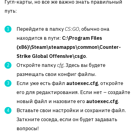
Гугл-карты, но все же важно знать правильный
путь:
Перейдите в папку
CS:GO
, обычно она
находится в пути:
C:\Program Files
(x86)\Steam\steamapps\common\Counter-
Strike Global Offensive\csgo
.
Откройте папку
cfg
. Здесь вы будете
размещать свои конфиг файлы.
Если уже есть файл
autoexec.cfg
, откройте
его для редактирования. Если нет – создайте
новый файл и назовите его
autoexec.cfg
.
Вставьте свои настройки и сохраните файл.
Заткните соседа, если он будет задавать
вопросы!