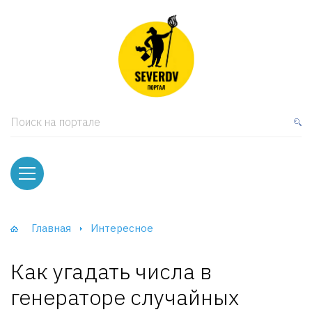
кая мебель
ки и Стеллажи
лы
Поиск на портале
вати
оды и тумбы
ваны
Главная
Интересное
фы и Шкафы-Купе
Как угадать числа в
генераторе случайных