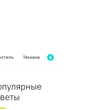
кстиль
Техника
опулярные
оветы