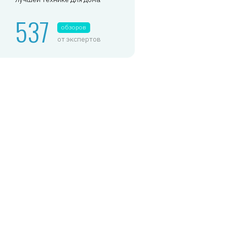
537
обзоров
от экспертов