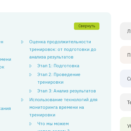
Свернуть
Л
ен
Оценка продолжительности
тренировок: от подготовки до
П
анализа результатов
емени
Этап 1: Подготовка
ок
Этап 2: Проведение
С
тренировки
Этап 3: Анализ результатов
Использование технологий для
Т
мониторинга времени на
сания
тренировки
Что мы можем
У