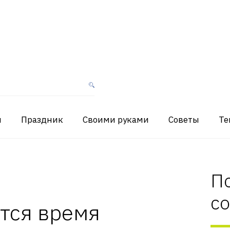
я
Праздник
Своими руками
Советы
Те
П
с
тся время