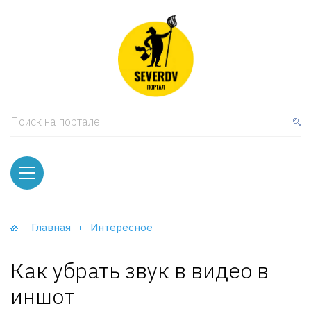
кая мебель
ки и Стеллажи
лы
Поиск на портале
вати
оды и тумбы
ваны
Главная
Интересное
фы и Шкафы-Купе
Как убрать звук в видео в
иншот