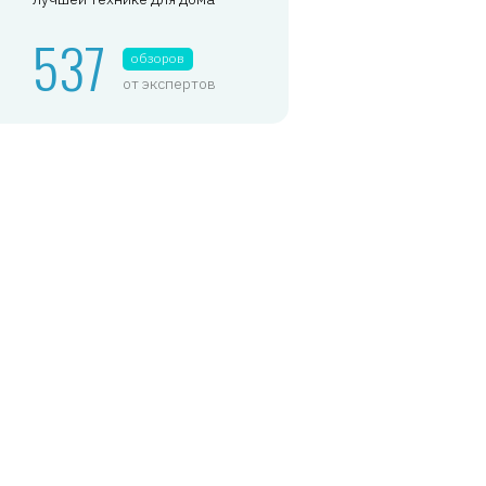
537
обзоров
от экспертов