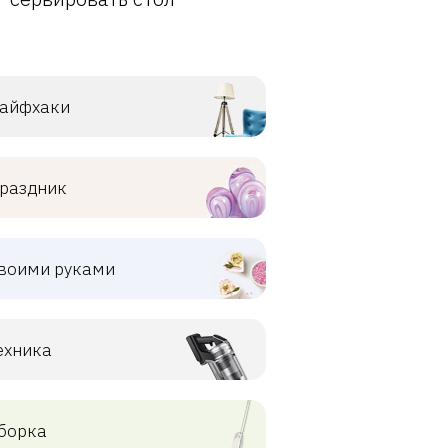
айфхаки
раздник
воими руками
ехника
борка