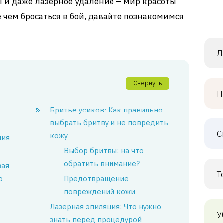
 и даже лазерное удаление – мир красоты
 чем бросаться в бой, давайте познакомимся
Л
Свернуть
П
Бритье усиков: Как правильно
выбрать бритву и не повредить
С
кожу
ния
Выбор бритвы: на что
обратить внимание?
вая
Т
о
Предотвращение
повреждений кожи
Лазерная эпиляция: Что нужно
У
знать перед процедурой