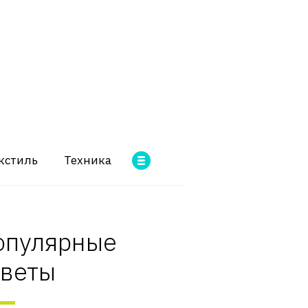
кстиль
Техника
опулярные
оветы