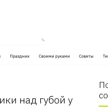
я
Праздник
Своими руками
Советы
Те
П
с
ики над губой у