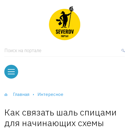
кая мебель
ки и Стеллажи
лы
Поиск на портале
вати
оды и тумбы
ваны
Главная
Интересное
фы и Шкафы-Купе
Как связать шаль спицами
для начинающих схемы