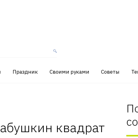
я
Праздник
Своими руками
Советы
Те
П
с
бабушкин квадрат