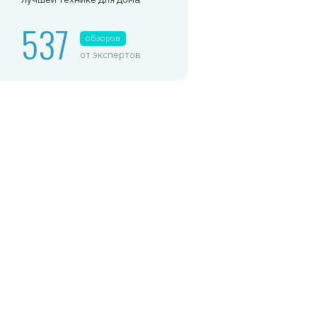
537
обзоров
от экспертов