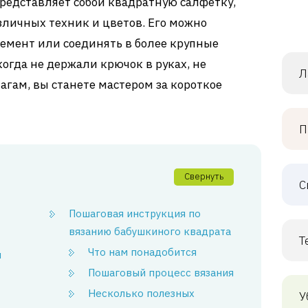
редставляет собой квадратную салфетку,
зличных техник и цветов. Его можно
емент или соединять в более крупные
когда не держали крючок в руках, не
Л
гам, вы станете мастером за короткое
П
Свернуть
С
Пошаговая инструкция по
вязанию бабушкиного квадрата
Т
Что нам понадобится
я
Пошаговый процесс вязания
Несколько полезных
У