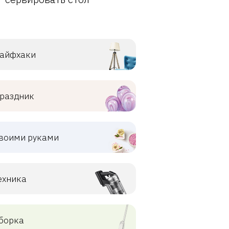
айфхаки
раздник
воими руками
ехника
борка