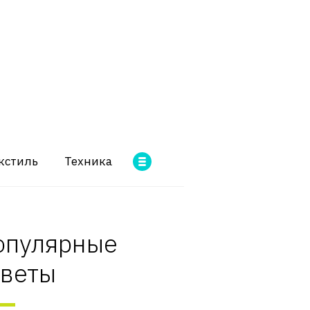
кстиль
Техника
опулярные
оветы