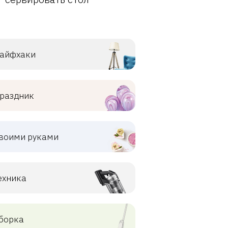
айфхаки
раздник
воими руками
ехника
борка