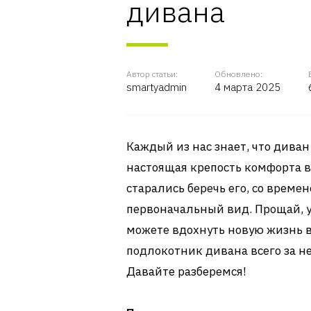
дивана
Автор статьи:
Обновлено:
smartyadmin
4 марта 2025
Каждый из нас знает, что диван
настоящая крепость комфорта в
старались беречь его, со време
первоначальный вид. Прощай, у
можете вдохнуть новую жизнь в
подлокотник дивана всего за н
Давайте разберемся!