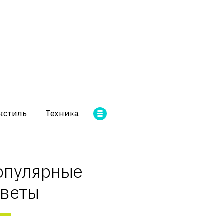
кстиль
Техника
опулярные
оветы