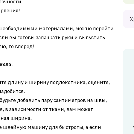
точности;
ерпения!
Х
 с необходимыми материалами, можно перейти
сли вы готовы запачкать руки и выпустить
ю, то вперед!
ехла:
ите длину и ширину подлокотника, оцените,
надобится.
забудьте добавить пару сантиметров на швы,
я, в зависимости от ткани, вам может
ьная ширина.
те швейную машину для быстроты, а если