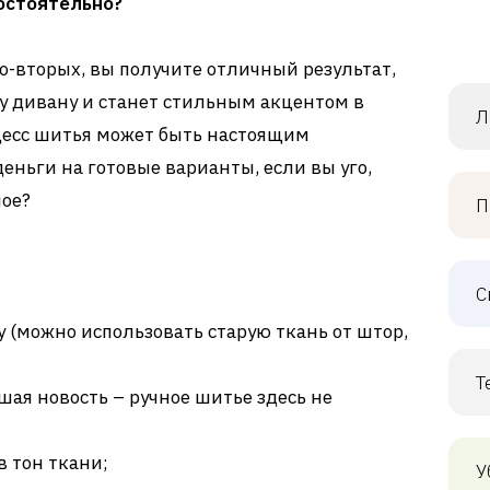
остоятельно?
 во-вторых, вы получите отличный результат,
у дивану и станет стильным акцентом в
Л
оцесс шитья может быть настоящим
еньги на готовые варианты, если вы уго,
ное?
П
С
 (можно использовать старую ткань от штор,
Т
ая новость – ручное шитье здесь не
 тон ткани;
У