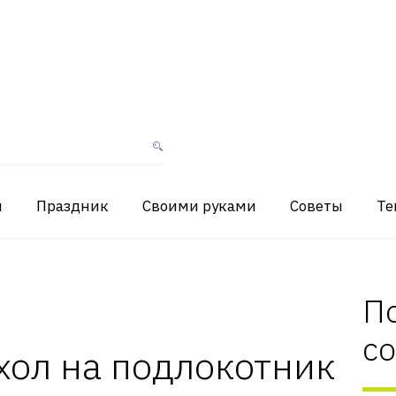
я
Праздник
Своими руками
Советы
Те
П
с
хол на подлокотник