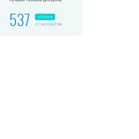
537
обзоров
от экспертов