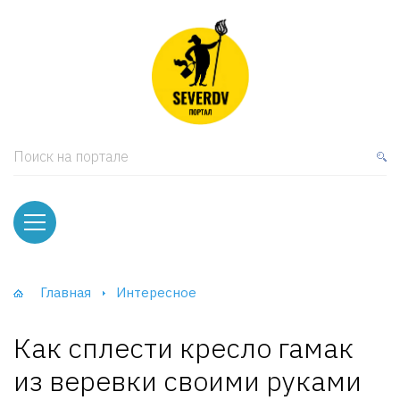
кая мебель
ки и Стеллажи
лы
Поиск на портале
вати
оды и тумбы
ваны
Главная
Интересное
фы и Шкафы-Купе
Как сплести кресло гамак
из веревки своими руками