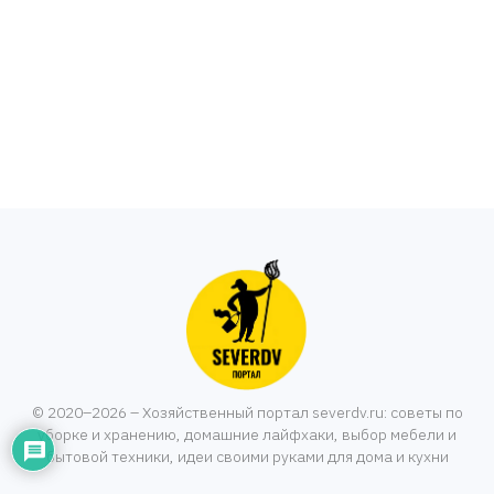
© 2020–2026 – Хозяйственный портал severdv.ru: советы по
уборке и хранению, домашние лайфхаки, выбор мебели и
бытовой техники, идеи своими руками для дома и кухни