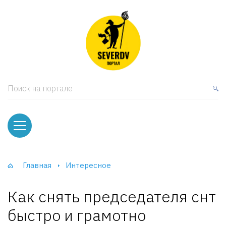
кая мебель
ки и Стеллажи
лы
Поиск на портале
вати
оды и тумбы
ваны
Главная
Интересное
фы и Шкафы-Купе
Как снять председателя снт
быстро и грамотно