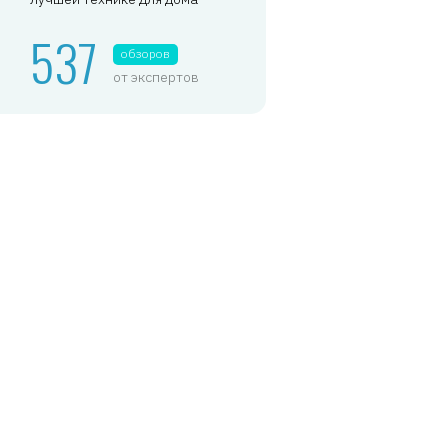
537
обзоров
от экспертов