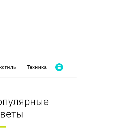
кстиль
Техника
опулярные
оветы