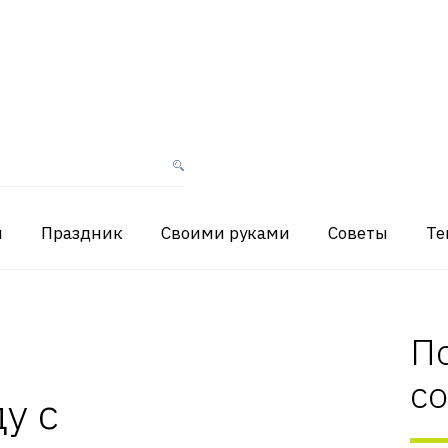
я
Праздник
Своими руками
Советы
Те
П
с
у с