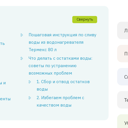
Свернуть
Л
Пошаговая инструкция по сливу
воды из водонагревателя
ать
Термекс 80 л
П
Что делать с остатками воды:
советы по устранению
возможных проблем
С
1. Сбор и отвод остатков
ы и
воды
2. Избегаем проблем с
менты
Т
качеством воды
У