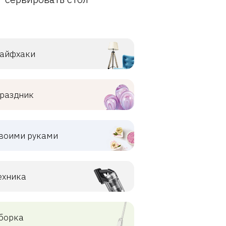
айфхаки
раздник
воими руками
ехника
борка