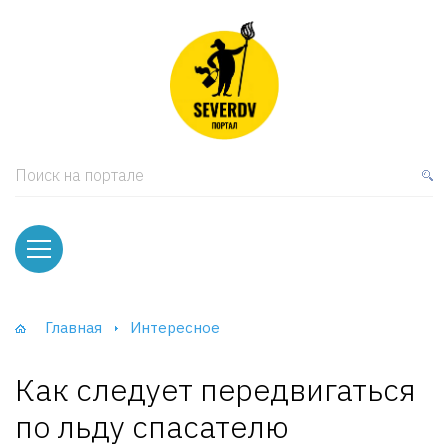
кая мебель
ки и Стеллажи
лы
Поиск на портале
вати
оды и тумбы
ваны
Главная
Интересное
фы и Шкафы-Купе
Как следует передвигаться
по льду спасателю