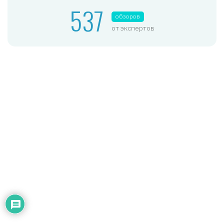
537
обзоров
от экспертов