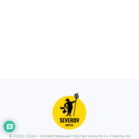
© 2020–2026 – Хозяйственный портал severdv.ru: советы по