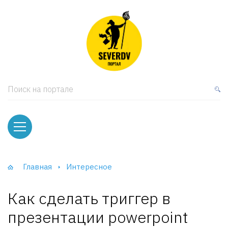
кая мебель
ки и Стеллажи
лы
Поиск на портале
вати
оды и тумбы
ваны
Главная
Интересное
фы и Шкафы-Купе
Как сделать триггер в
презентации powerpoint