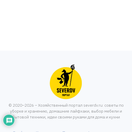
© 2020–2026 – Хозяйственный портал severdv.ru: советы по
уборке и хранению, домашние лайфхаки, выбор мебели и
бытовой техники, идеи своими руками для дома и кухни