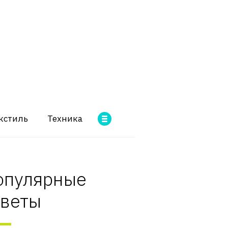
кстиль
Техника
опулярные
оветы