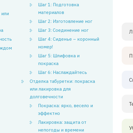
Шаг 1: Подготовка
материалов
 или
Шаг 2: Изготовление ног
ра
Шаг 3: Соединение ног
Л
ность
Шаг 4: Сиденье – коронный
номер!
аждом
П
Шаг 5: Шлифовка и
покраска
Шаг 6: Наслаждайтесь
С
Отделка табуретки: покраска
или лакировка для
долговечности
Т
Покраска: ярко, весело и
эффектно
Лакировка: защита от
У
непогоды и времени