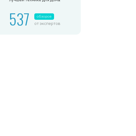
537
обзоров
от экспертов