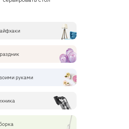
айфхаки
раздник
воими руками
ехника
борка