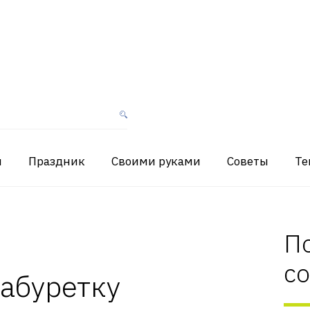
я
Праздник
Своими руками
Советы
Те
П
с
табуретку