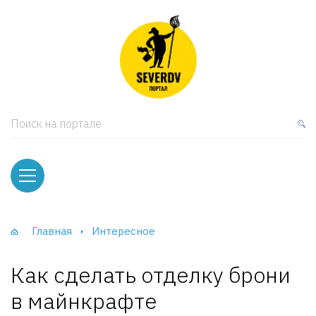
кая мебель
ки и Стеллажи
лы
Поиск на портале
вати
оды и тумбы
ваны
Главная
Интересное
фы и Шкафы-Купе
Как сделать отделку брони
в майнкрафте