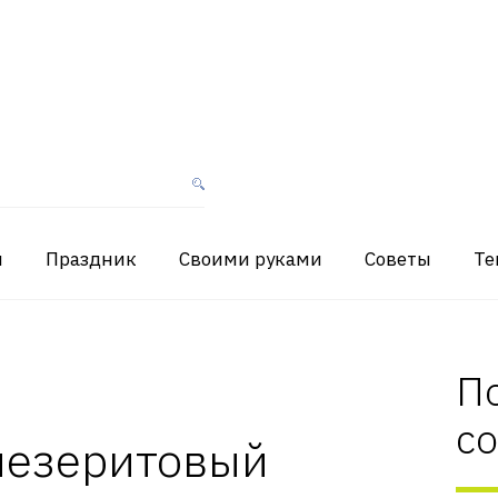
я
Праздник
Своими руками
Советы
Те
П
с
незеритовый