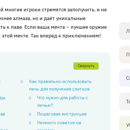
й многие игроки стремятся заполучить, и не
очнее алмаза, но и даёт уникальные
ть к лаве. Если ваша мечта – лучшее оружие
Л
 к этой мечте. Так вперед к приключениям!
П
Свернуть
С
е
Как правильно использовать
печь для получения слитков
уды
Что нужно для работы с
Т
печью?
вая
Пошаговая инструкция
Немного советов на
У