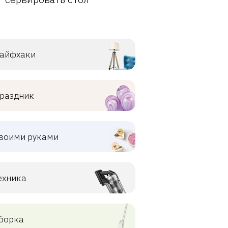
айфхаки
раздник
воими руками
ехника
борка