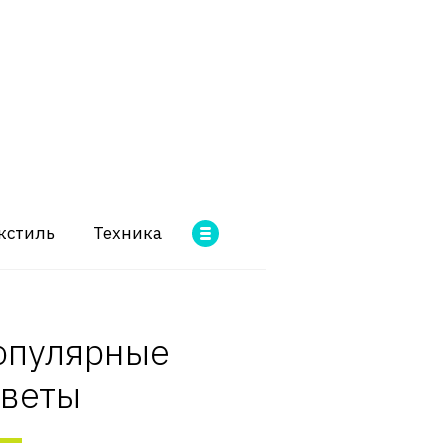
кстиль
Техника
опулярные
оветы