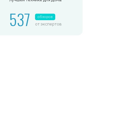
537
обзоров
от экспертов