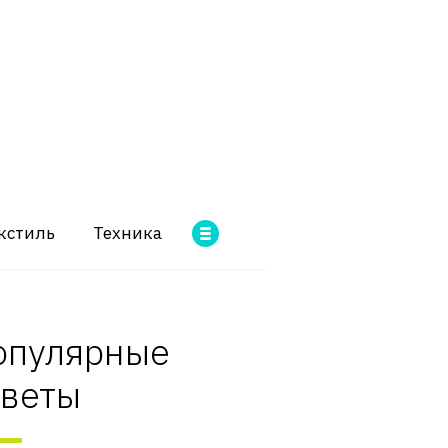
кстиль
Техника
опулярные
оветы