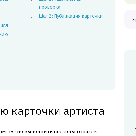
проверка
е
Шаг 2: Публикация карточки
Х
филя
анию
ию карточки артиста
вам нужно выполнить несколько шагов.