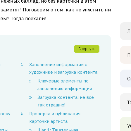
нежных баллад, но без карточки в этом
заметят! Поговорим о том, как не упустить ни
овы? Тогда поехали!
Л
Свернуть
П
и
Заполнение информации о
художнике и загрузка контента
С
Ключевые элементы по
заполнению информации
Загрузка контента: не все
Т
т
так страшно!
нопку
Проверка и публикация
карточки артиста
У
кеты
Шаг 1: Тщательная