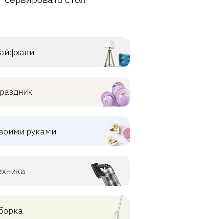
айфхаки
раздник
воими руками
ехника
борка