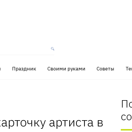
я
Праздник
Своими руками
Советы
Те
П
с
карточку артиста в