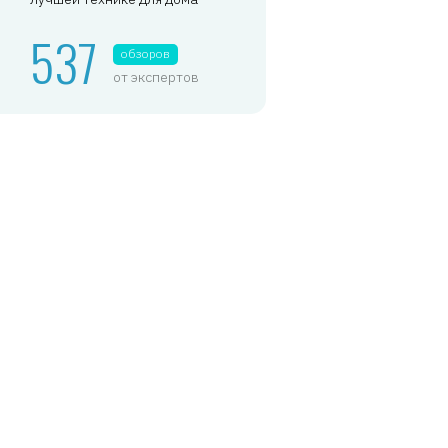
537
обзоров
от экспертов