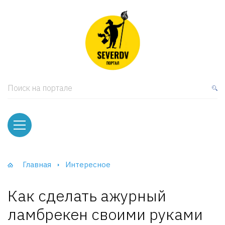
кая мебель
ки и Стеллажи
лы
Поиск на портале
вати
оды и тумбы
ваны
Главная
Интересное
фы и Шкафы-Купе
Как сделать ажурный
ламбрекен своими руками