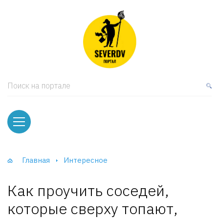
кая мебель
ки и Стеллажи
лы
Поиск на портале
вати
оды и тумбы
ваны
Главная
Интересное
фы и Шкафы-Купе
Как проучить соседей,
которые сверху топают,