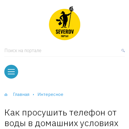
кая мебель
ки и Стеллажи
лы
Поиск на портале
вати
оды и тумбы
ваны
Главная
Интересное
фы и Шкафы-Купе
Как просушить телефон от
воды в домашних условиях