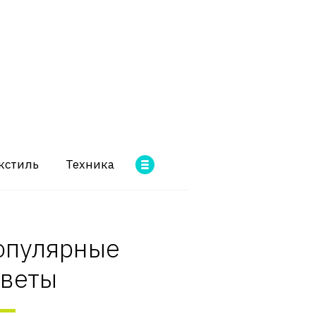
кстиль
Техника
опулярные
оветы