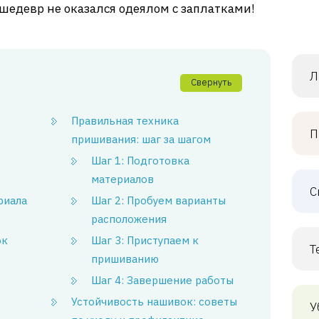
шедевр не оказался одеялом с заплатками!
Л
Свернуть
Правильная техника
П
пришивания: шаг за шагом
Шаг 1: Подготовка
материалов
С
риала
Шаг 2: Пробуем варианты
расположения
ок
Шаг 3: Приступаем к
Т
пришиванию
Шаг 4: Завершение работы
Устойчивость нашивок: советы
У