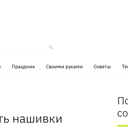
я
Праздник
Своими руками
Советы
Те
П
с
ть нашивки