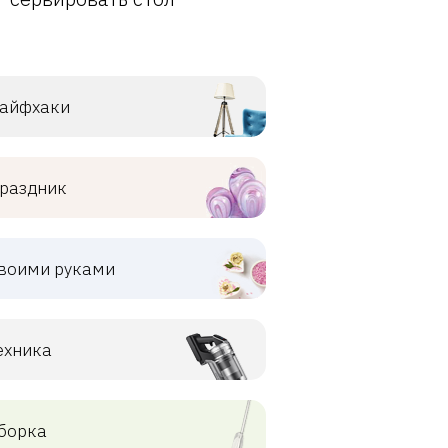
айфхаки
раздник
воими руками
ехника
борка