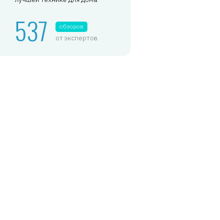
537
обзоров
от экспертов