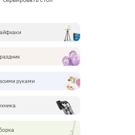
айфхаки
раздник
воими руками
ехника
борка