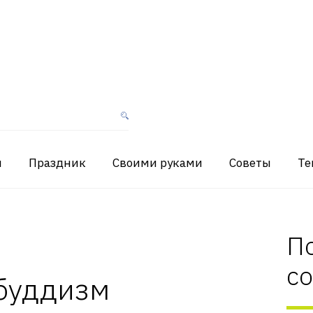
я
Праздник
Своими руками
Советы
Те
П
с
 буддизм