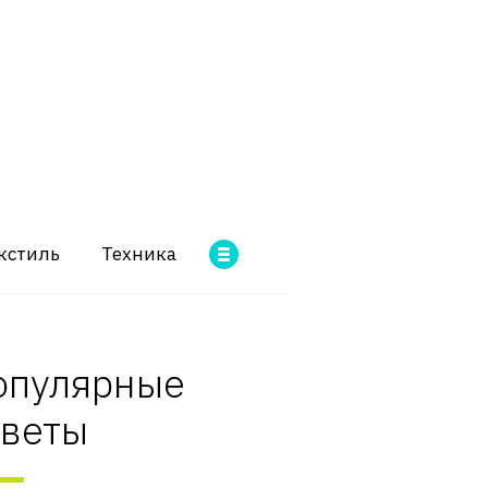
кстиль
Техника
опулярные
оветы