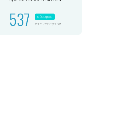
537
обзоров
от экспертов