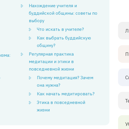
Нахождение учителя и
буддийской общины: советы по
ю
выбору
Что искать в учителе?
Л
Как выбрать буддийскую
общину?
П
Регулярная практика
изма:
медитации и этики в
повседневной жизни
С
Почему медитация? Зачем
?
она нужна?
Как начать медитировать?
Т
Этика в повседневной
жизни
У