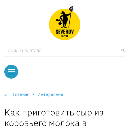
кая мебель
ки и Стеллажи
лы
Поиск на портале
вати
оды и тумбы
ваны
Главная
Интересное
фы и Шкафы-Купе
Как приготовить сыр из
коровьего молока в