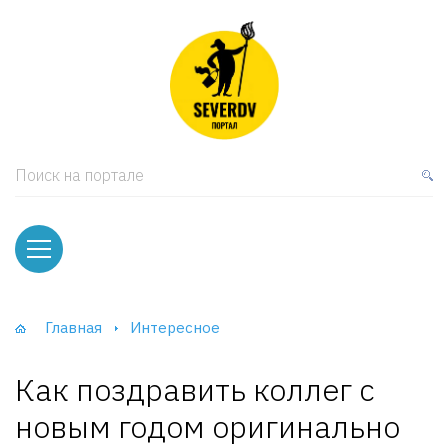
кая мебель
ки и Стеллажи
лы
Поиск на портале
вати
оды и тумбы
ваны
Главная
Интересное
фы и Шкафы-Купе
Как поздравить коллег с
новым годом оригинально