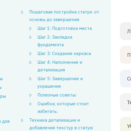
Пошаговая постройка статуи: от
основы до завершения
Шаг 1: Подготовка места
Л
Шаг 2: Закладка
фундамента
Шаг 3: Создание каркаса
П
Шаг 4: Наполнение и
детализация
С
вы
Шаг 5: Завершение и
украшение
ы
Полезные советы:
уры
Т
Ошибки, которые стоит
избегать:
Техника детализации и
 для
У
добавления текстур в статую