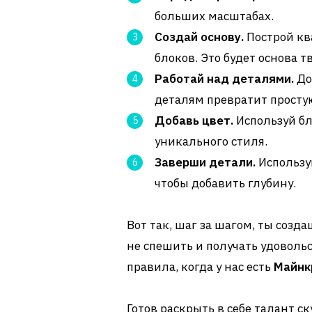
больших масштабах.
Создай основу.
Построй кв
блоков. Это будет основа т
Работай над деталями.
До
деталям превратит просту
Добавь цвет.
Используй бл
уникального стиля.
Заверши детали.
Использу
чтобы добавить глубину.
Вот так, шаг за шагом, ты созд
не спешить и получать удовольс
правила, когда у нас есть
Майнк
Готов раскрыть в себе талант с