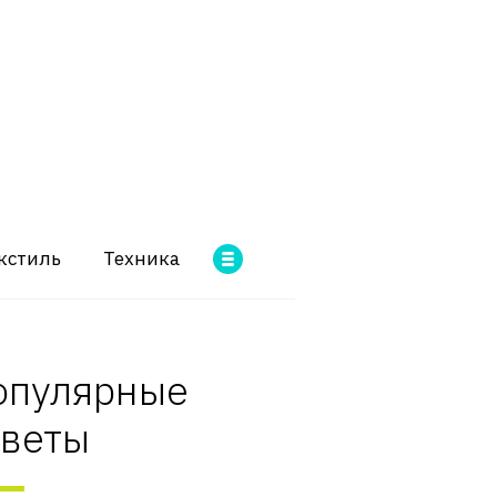
кстиль
Техника
опулярные
оветы