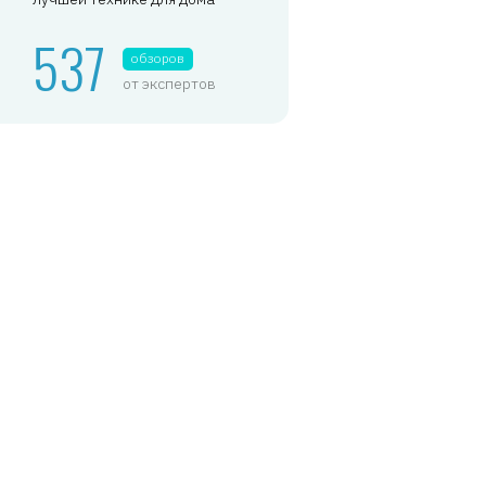
537
обзоров
от экспертов