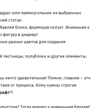
адрат или прямоугольник из выбранных
воей статуи.
бавляй блоки, формируя силуэт. Внимание к
ю фигуру в шедевр!
оки разных цветов для создания
й лестницы, полублоки и другие элементы,
ашь нечто удивительное! Помни, главное – это
твие от процесса. Кому нужны строгие
рафт
?!
кульптора? Тогда вперед к новеньким блокам!