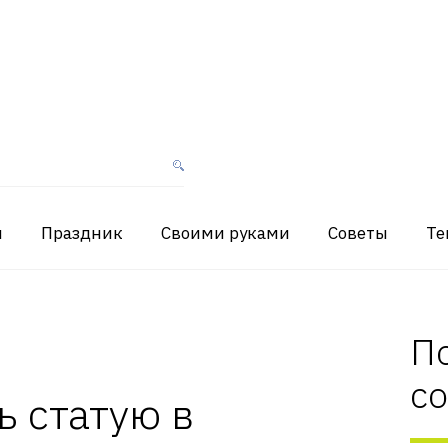
я
Праздник
Своими руками
Советы
Те
П
с
ь статую в