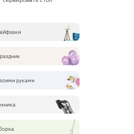
айфхаки
раздник
воими руками
ехника
борка