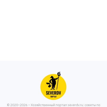
© 2020–2026 – Хозяйственный портал severdv.ru: советы по