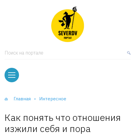
кая мебель
ки и Стеллажи
лы
Поиск на портале
вати
оды и тумбы
ваны
Главная
Интересное
фы и Шкафы-Купе
Как понять что отношения
изжили себя и пора