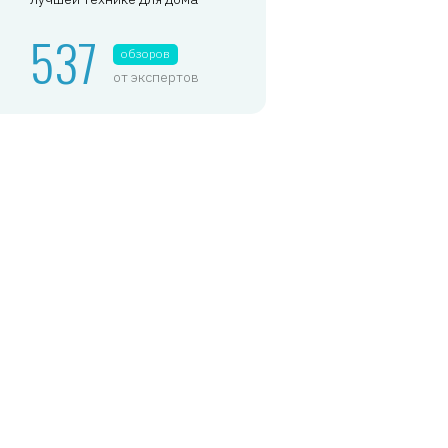
537
обзоров
от экспертов