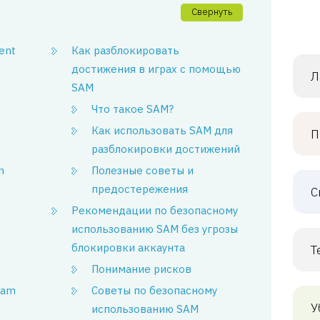
Свернуть
ent
Как разблокировать
достижения в играх с помощью
Л
SAM
Что такое SAM?
Как использовать SAM для
П
разблокировки достижений
m
Полезные советы и
предостережения
С
Рекомендации по безопасному
использованию SAM без угрозы
блокировки аккаунта
Т
Понимание рисков
eam
Советы по безопасному
У
использованию SAM