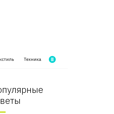
кстиль
Техника
опулярные
оветы