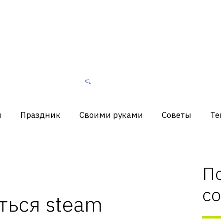
я
Праздник
Своими руками
Советы
Те
П
с
ться steam