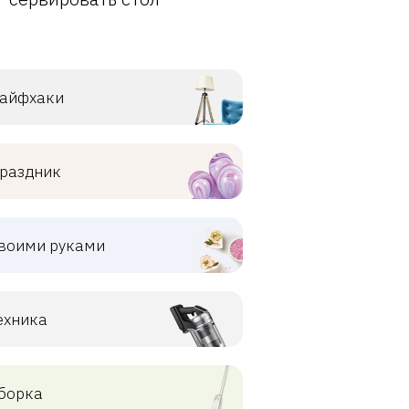
айфхаки
раздник
воими руками
ехника
борка