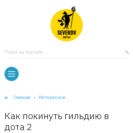
кая мебель
ки и Стеллажи
лы
Поиск на портале
вати
оды и тумбы
ваны
Главная
Интересное
фы и Шкафы-Купе
Как покинуть гильдию в
дота 2