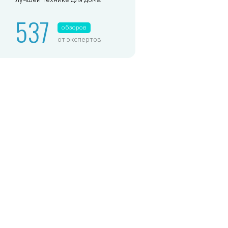
537
обзоров
от экспертов