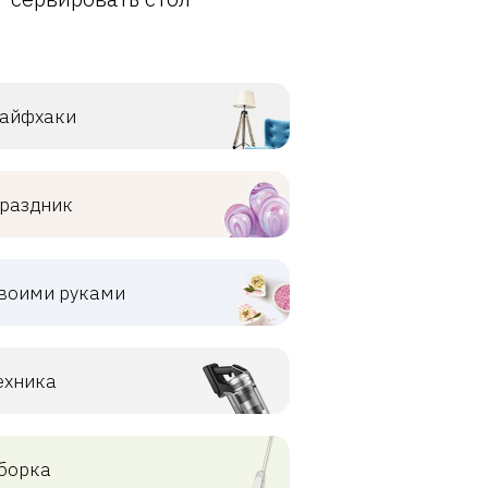
айфхаки
раздник
воими руками
ехника
борка