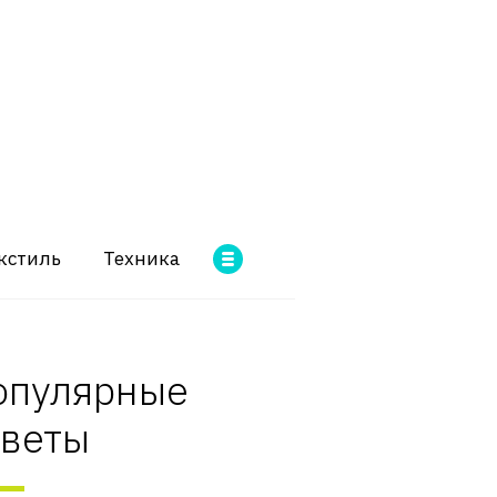
кстиль
Техника
опулярные
оветы