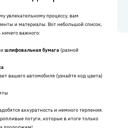
ому увлекательному процессу, вам
енты и материалы. Вот небольшой список,
 ничего важного:
ли
шлифовальная бумага
(разной
ка
вет вашего автомобиля (узнайте код цвета)
иты
добятся аккуратность и немного терпения.
оропливые потуги, которые в итоге только
да продолжим!