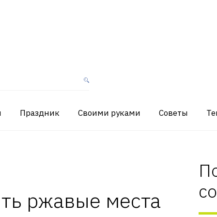
я
Праздник
Своими руками
Советы
Те
П
с
ть ржавые места