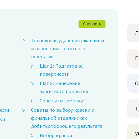
Свернуть
Л
Технология удаления ржавчины
и нанесения защитного
покрытия
П
Шаг 1: Подготовка
поверхности
С
Шаг 2: Нанесение
защитного покрытия
Советы на заметку:
Т
аски
Советы по выбору краски и
финальной отделки: как
ки
добиться хорошего результата
У
Выбор краски