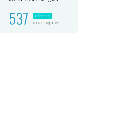
537
обзоров
от экспертов