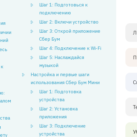
Шаг 1: Подготовься к
подключению
Шаг 2: Включи устройство
ция
Шаг 3: Открой приложение
личии
Л
Сбер Бум
ений
Шаг 4: Подключение к Wi-Fi
есь
П
Шаг 5: Наслаждайся
музыкой
 к
Настройка и первые шаги
С
использования Сбер Бум Мини
Шаг 1: Подготовка
ю:
устройства
чалом
Т
Шаг 2: Установка
приложения
ства
Шаг 3: Подключение
и
У
устройства
ету