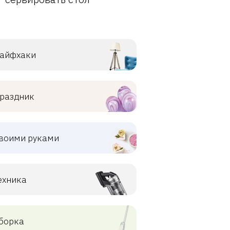
айфхаки
раздник
воими руками
ехника
борка