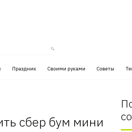
я
Праздник
Своими руками
Советы
Те
П
с
ть сбер бум мини