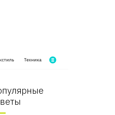
кстиль
Техника
опулярные
оветы