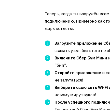
Теперь, когда ты вооружён все
подключению. Примерно как гот
жарь котлеты.
Загрузите приложение Сб
связать узел: без этого не 
Включите Сбер Бум Мини
и
“бип”.
Откройте приложение
и с
не запутаться!
Выберите свою сеть Wi-Fi
и
новому миру звуков!
После успешного подклю
Теперь твой Сбер Бум Мини