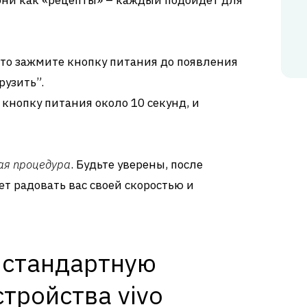
 они как «рецепты» – каждый подойдет для
то зажмите кнопку питания до появления
рузить”.
кнопку питания около 10 секунд, и
ная процедура
. Будьте уверены, после
ет радовать вас своей скоростью и
 стандартную
стройства vivo