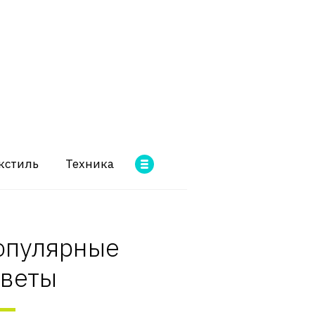
кстиль
Техника
опулярные
оветы