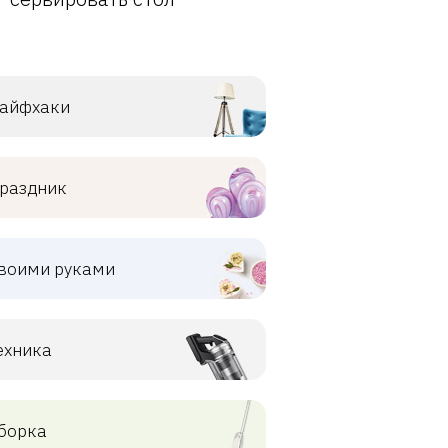
айфхаки
раздник
воими руками
ехника
борка