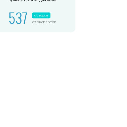
537
обзоров
от экспертов