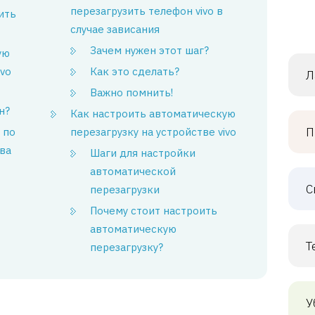
перезагрузить телефон vivo в
ить
случае зависания
Зачем нужен этот шаг?
ую
ivo
Как это сделать?
Л
Важно помнить!
н?
Как настроить автоматическую
П
 по
перезагрузку на устройстве vivo
ва
Шаги для настройки
автоматической
С
перезагрузки
Почему стоит настроить
автоматическую
Т
перезагрузку?
У