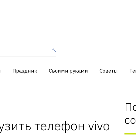
я
Праздник
Своими руками
Советы
Те
П
с
узить телефон vivo