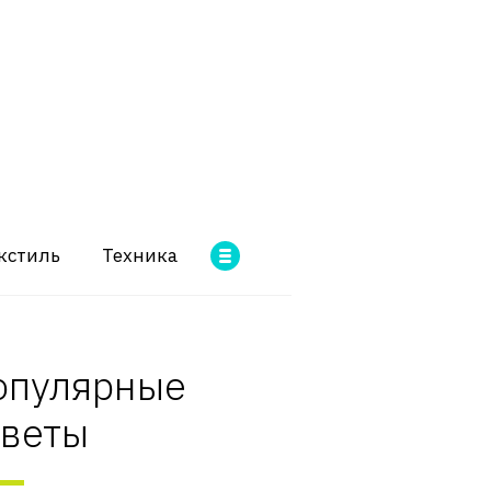
кстиль
Техника
опулярные
оветы