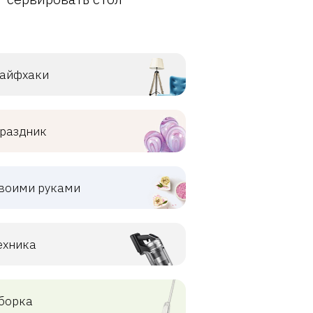
айфхаки
раздник
воими руками
ехника
борка