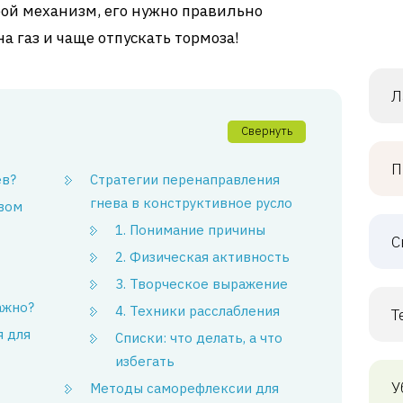
юбой механизм, его нужно правильно
а газ и чаще отпускать тормоза!
Л
Свернуть
П
ев?
Стратегии перенаправления
гнева в конструктивное русло
евом
1. Понимание причины
С
2. Физическая активность
3. Творческое выражение
ажно?
4. Техники расслабления
Т
я для
Списки: что делать, а что
избегать
У
Методы саморефлексии для