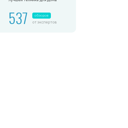
537
обзоров
от экспертов