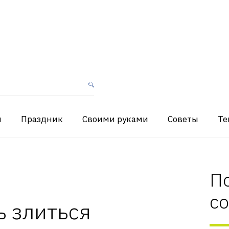
я
Праздник
Своими руками
Советы
Те
П
с
ь злиться