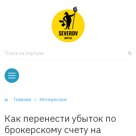
кая мебель
ки и Стеллажи
лы
Поиск на портале
вати
оды и тумбы
ваны
Главная
Интересное
фы и Шкафы-Купе
Как перенести убыток по
брокерскому счету на