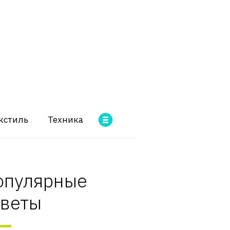
кстиль
Техника
опулярные
оветы