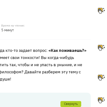
Время на чтение:
5 минут
да кто-то задает вопрос:
«Как поживаешь?»
меет свои тонкости! Вы когда-нибудь
ить так, чтобы и не упасть в уныние, и не
илософом? Давайте разберем эту тему с
 душе!
Свернуть