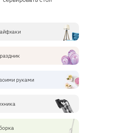
айфхаки
раздник
воими руками
ехника
борка