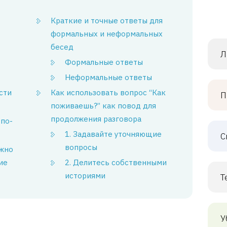
Краткие и точные ответы для
формальных и неформальных
бесед
Л
Формальные ответы
Неформальные ответы
сти
Как использовать вопрос “Как
П
поживаешь?” как повод для
продолжения разговора
 по-
1. Задавайте уточняющие
С
вопросы
ажно
ие
2. Делитесь собственными
историями
Т
У