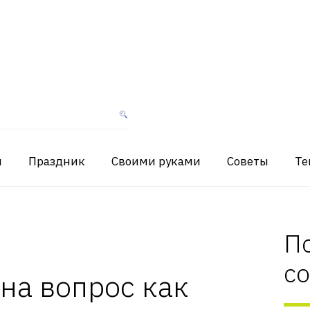
я
Праздник
Своими руками
Советы
Те
П
с
 на вопрос как