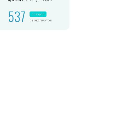
537
обзоров
от экспертов