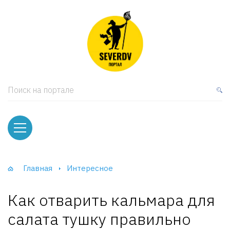
кая мебель
ки и Стеллажи
лы
Поиск на портале
вати
оды и тумбы
ваны
Главная
Интересное
фы и Шкафы-Купе
Как отварить кальмара для
салата тушку правильно