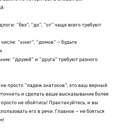
й:
оги: “без”, “до”, “от” чаще всего требуют
исле: “книг”, “домов” – будьте
м.
ние: “друзей” и “друга” требуют разного
 не просто “падеж знатоков”, это ваш верный
уточнить и сделать ваше высказывание более
просто не обойтись! Практикуйтесь, и вы
пользовать его в речи. Главное – не бояться
м!