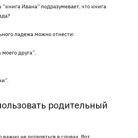
 “книга Ивана” подразумевает, что книга
вда?
ного падежа можно отнести:
моего друга”.
ни”.
пользовать родительный
важно не потеряться в словах. Вот