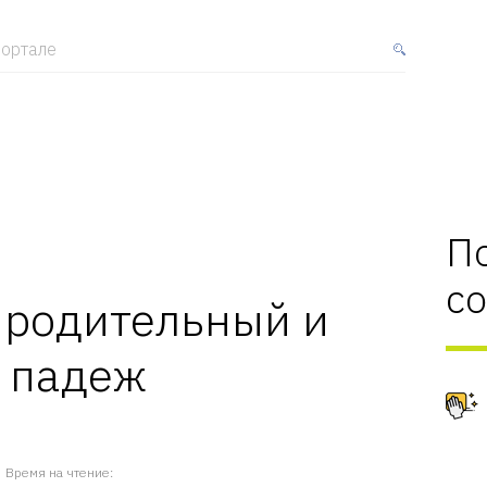
ортале
П
с
 родительный и
 падеж
Время на чтение: