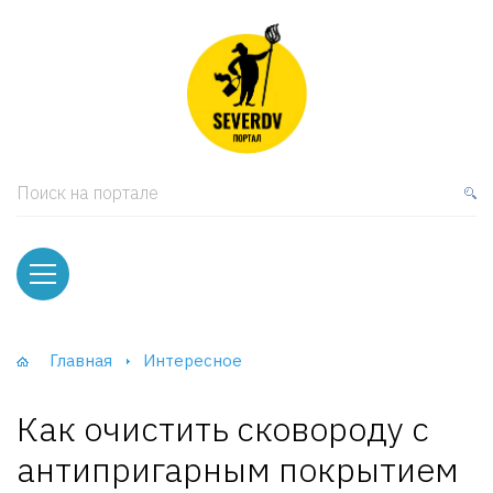
кая мебель
ки и Стеллажи
лы
Поиск на портале
вати
оды и тумбы
ваны
Главная
Интересное
фы и Шкафы-Купе
Как очистить сковороду с
антипригарным покрытием