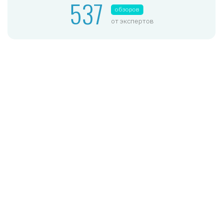
537
обзоров
от экспертов