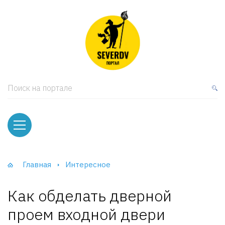
кая мебель
ки и Стеллажи
лы
Поиск на портале
вати
оды и тумбы
ваны
Главная
Интересное
фы и Шкафы-Купе
Как обделать дверной
проем входной двери