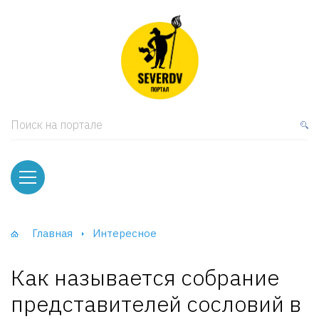
кая мебель
ки и Стеллажи
лы
Поиск на портале
вати
оды и тумбы
ваны
Главная
Интересное
фы и Шкафы-Купе
Как называется собрание
представителей сословий в