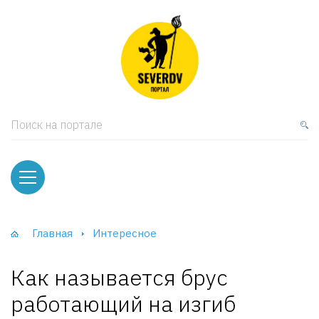
кая мебель
ки и Стеллажи
лы
Поиск на портале
вати
оды и тумбы
ваны
Главная
Интересное
фы и Шкафы-Купе
Как называется брус
работающий на изгиб