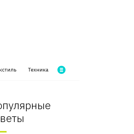
кстиль
Техника
опулярные
оветы