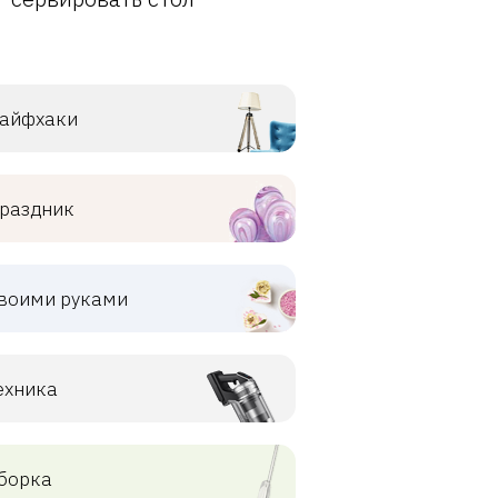
айфхаки
раздник
воими руками
ехника
борка