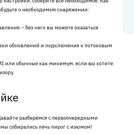
р настройки, соберите всё необходимое. Как
абудьте о необходимом снаряжении:
вления – без него вы можете оказаться
новки обновлений и подключения к потоковым
I или обычные как минимум, если вы хотите
изору.
ойке
Давайте разберёмся с первоочередными
 мы собирались печь пирог с изюмом!