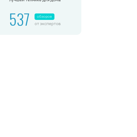
537
обзоров
от экспертов