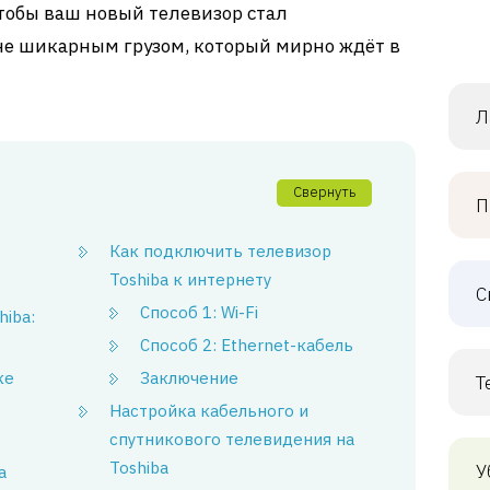
чтобы ваш новый телевизор стал
не шикарным грузом, который мирно ждёт в
Л
Свернуть
П
Как подключить телевизор
Toshiba к интернету
С
Способ 1: Wi-Fi
hiba:
Способ 2: Ethernet-кабель
ке
Заключение
Т
Настройка кабельного и
спутникового телевидения на
Toshiba
У
а