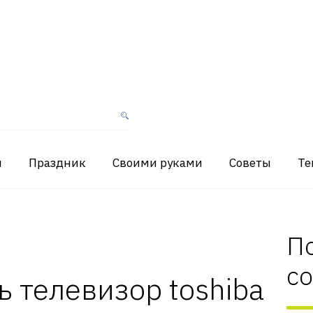
я
Праздник
Своими руками
Советы
Те
П
с
ь телевизор toshiba