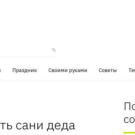
я
Праздник
Своими руками
Советы
Те
П
с
ть сани деда