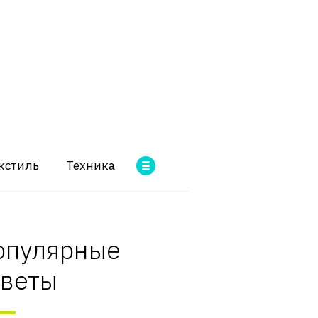
кстиль
Техника
опулярные
оветы