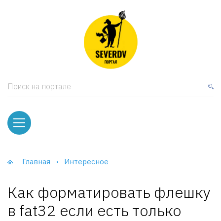
кая мебель
ки и Стеллажи
лы
Поиск на портале
вати
оды и тумбы
ваны
Главная
Интересное
фы и Шкафы-Купе
Как форматировать флешку
в fat32 если есть только